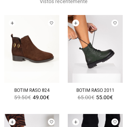
Vistos recentemente
Ver opções
Ver opções
BOTIM RASO 824
BOTIM RASO 2011
59.50
€
49.00
€
65.00
€
55.00
€
Ver opções
Ver opções