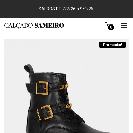
SALDOS DE 7/7/26 a 9/9/26
0
Promoção!