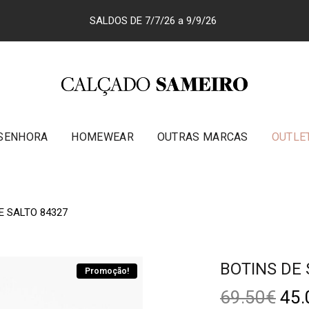
SALDOS DE 7/7/26 a 9/9/26
SENHORA
HOMEWEAR
OUTRAS MARCAS
OUTLE
E SALTO 84327
BOTINS DE 
Promoção!
69.50
€
45.