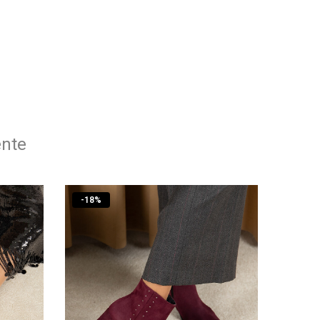
ente
-
18
%