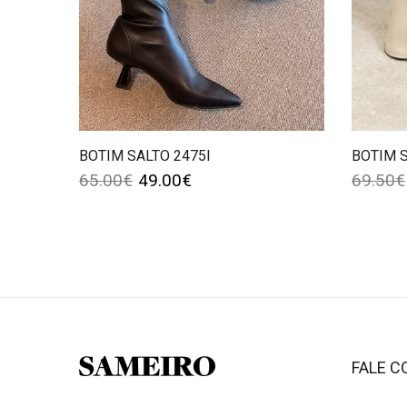
BOTIM SALTO 2475I
BOTIM 
65.00
€
49.00
€
69.50
€
FALE 