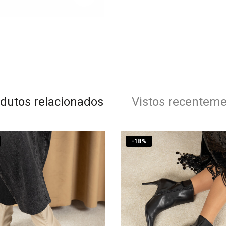
dutos relacionados
Vistos recentem
-
18
%