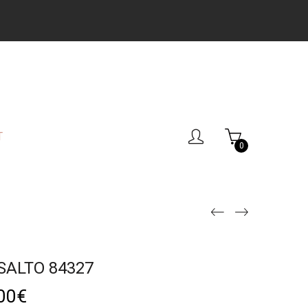
T
0
SALTO 84327
00
€