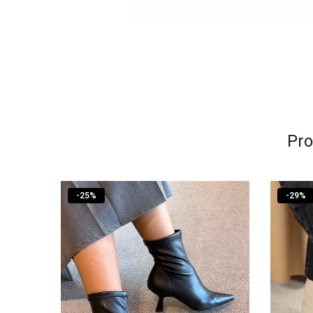
Pro
-
25
%
-
29
%