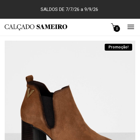
SALDOS DE 7/7/26 a 9/9/26
0
Promoção!