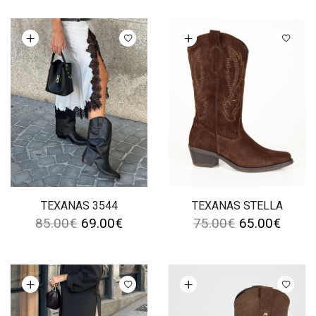
Ver opções
Ver opções
TEXANAS 3544
TEXANAS STELLA
85.00
€
69.00
€
75.00
€
65.00
€
Ver opções
Ver opções