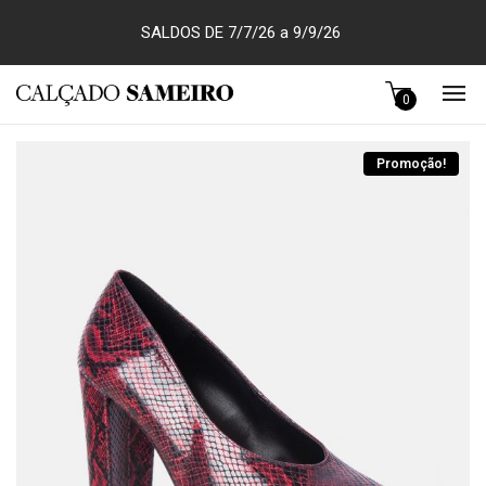
SALDOS DE 7/7/26 a 9/9/26
0
Promoção!