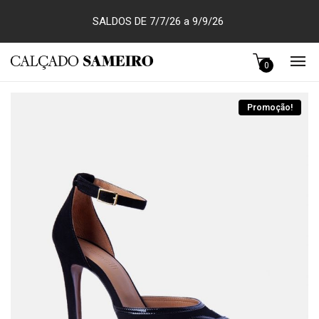
SALDOS DE 7/7/26 a 9/9/26
0
Promoção!