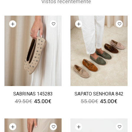
Vistos recentemente
Ver opções
Ver opções
SABRINAS 145283
SAPATO SENHORA 842
49.50
€
45.00
€
55.00
€
45.00
€
Ver opções
Ver opções