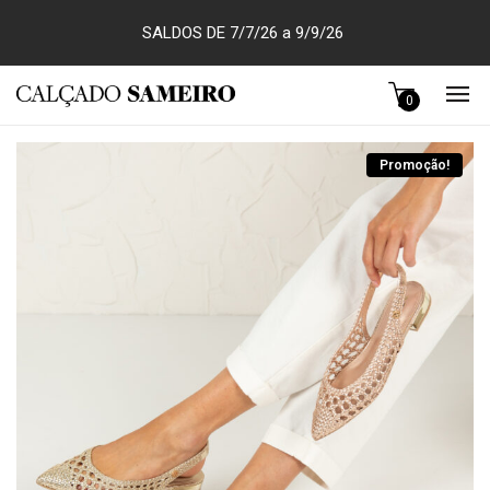
SALDOS DE 7/7/26 a 9/9/26
0
Promoção!