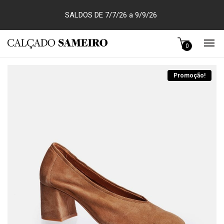
SALDOS DE 7/7/26 a 9/9/26
0
Promoção!