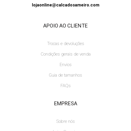
lojaonline@calcadosameiro.com
APOIO AO CLIENTE
Trocas e devoluções
Condições gerais de venda
Envios
Guia de tamanhos
FAQs
EMPRESA
Sobre nós