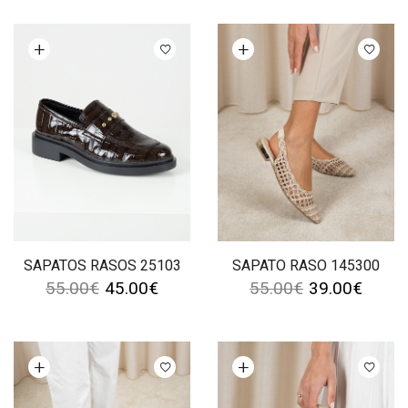
Ver opções
Ver opções
SAPATOS RASOS 25103
SAPATO RASO 145300
55.00
€
45.00
€
55.00
€
39.00
€
Ver opções
Ver opções