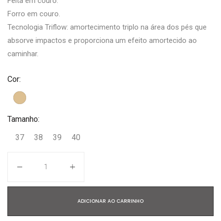
Feita em couro.
Forro em couro.
Tecnologia Triflow: amortecimento triplo na área dos pés que
absorve impactos e proporciona um efeito amortecido ao
caminhar.
Cor:
Tamanho:
37
38
39
40
Quantidade
ADICIONAR AO CARRINHO