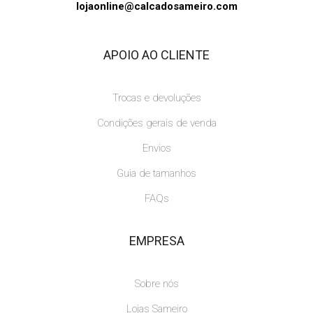
lojaonline@calcadosameiro.com
APOIO AO CLIENTE
Trocas e devoluções
Condições gerais de venda
Envios
Guia de tamanhos
FAQs
EMPRESA
Sobre nós
Lojas Sameiro