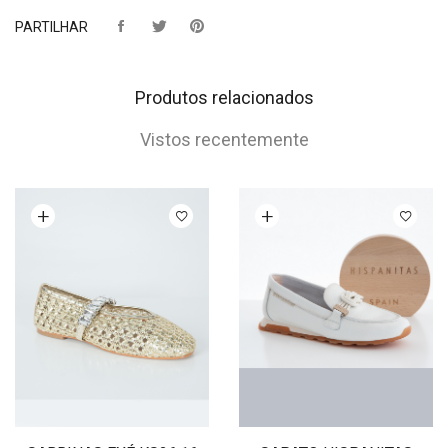
PARTILHAR
Produtos relacionados
Vistos recentemente
Ver opções
Ver opções