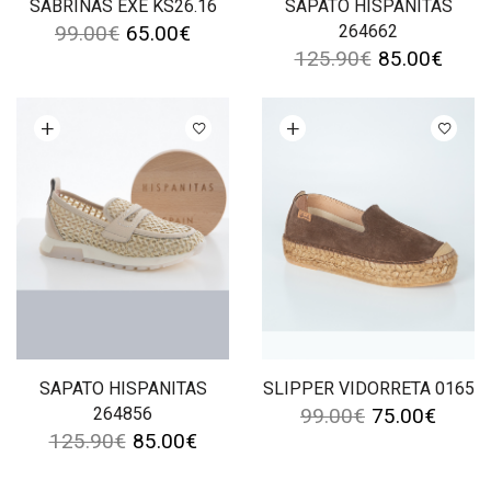
SABRINAS EXÉ KS26.16
SAPATO HISPANITAS
99.00
€
65.00
€
264662
125.90
€
85.00
€
Ver opções
Ver opções
SAPATO HISPANITAS
SLIPPER VIDORRETA 0165
264856
99.00
€
75.00
€
125.90
€
85.00
€