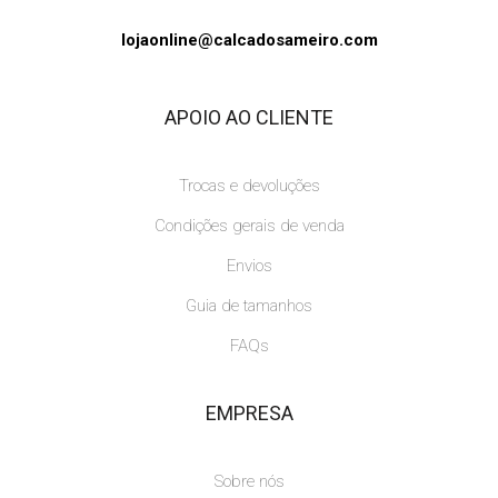
lojaonline@calcadosameiro.com
APOIO AO CLIENTE
Trocas e devoluções
Condições gerais de venda
Envios
Guia de tamanhos
FAQs
EMPRESA
Sobre nós