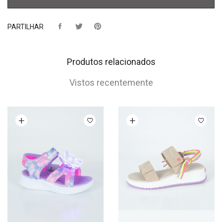
PARTILHAR
Produtos relacionados
Vistos recentemente
Ver opções
Ver opções