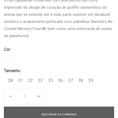
Estas sapatilhas modernas com atacadores têm uma
impressão do design de coração de graffiti caraterístico do
artista que se estende até à sola, parte superior em durabuck
sintético e acabamento perfurado com palmilhas Skechers Air-
Cooled Memory Foam®, bem como uma entressola de cunha
de plataforma.
Cor:
Tamanho:
28
31
32
33
35
36
37
38
39
Quantidade
ADICIONAR AO CARRINHO