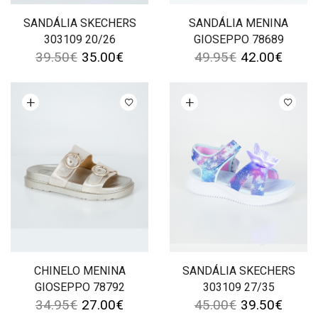
SANDÁLIA SKECHERS
SANDÁLIA MENINA
303109 20/26
GIOSEPPO 78689
39.50
€
35.00
€
49.95
€
42.00
€
Ver opções
Ver opções
CHINELO MENINA
SANDÁLIA SKECHERS
GIOSEPPO 78792
303109 27/35
34.95
€
27.00
€
45.00
€
39.50
€