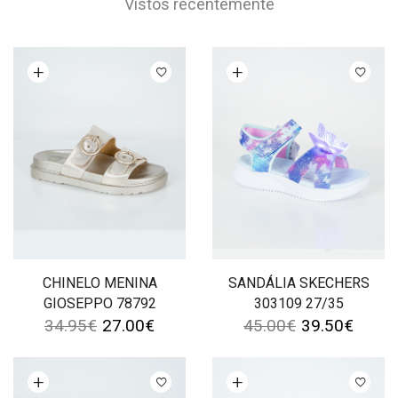
Vistos recentemente
Ver opções
Ver opções
CHINELO MENINA
SANDÁLIA SKECHERS
GIOSEPPO 78792
303109 27/35
34.95
€
27.00
€
45.00
€
39.50
€
Ver opções
Ver opções