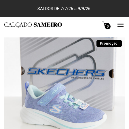
SALDOS DE 7/7/26 a 9/9/26
0
Promoção!