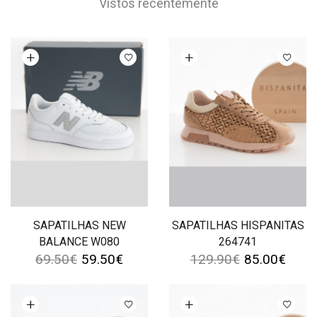
Vistos recentemente
Ver opções
Ver opções
SAPATILHAS NEW
SAPATILHAS HISPANITAS
BALANCE W080
264741
69.50
€
59.50
€
129.90
€
85.00
€
Ver opções
Ver opções