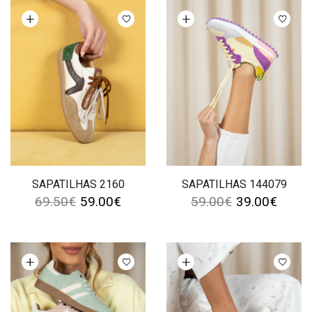
Ver opções
Ver opções
SAPATILHAS 2160
SAPATILHAS 144079
69.50
€
59.00
€
59.00
€
39.00
€
Ver opções
Ver opções