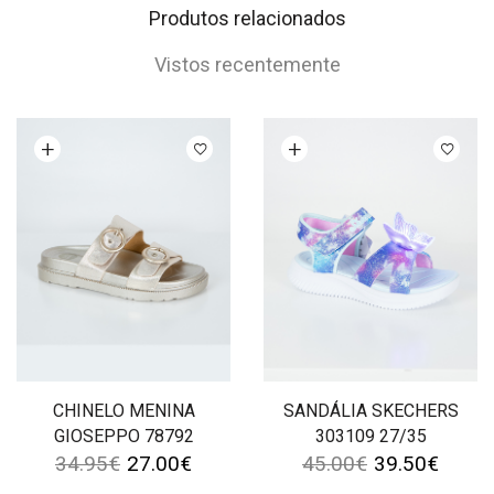
Produtos relacionados
Vistos recentemente
Ver opções
Ver opções
CHINELO MENINA
SANDÁLIA SKECHERS
GIOSEPPO 78792
303109 27/35
34.95
€
27.00
€
45.00
€
39.50
€