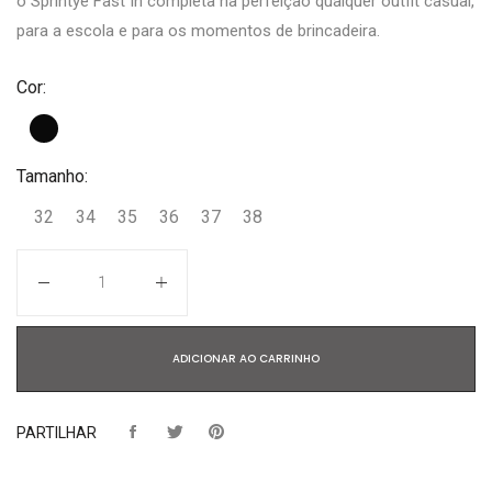
o Sprintye Fast In completa na perfeição qualquer outfit casual,
para a escola e para os momentos de brincadeira.
Cor:
Tamanho:
32
34
35
36
37
38
Quantidade
ADICIONAR AO CARRINHO
PARTILHAR