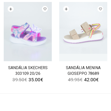
Ver opções
Ver opções
SANDÁLIA SKECHERS
SANDÁLIA MENINA
303109 20/26
GIOSEPPO 78689
39.50
€
35.00
€
49.95
€
42.00
€