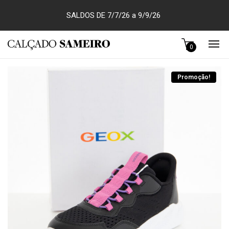
SALDOS DE 7/7/26 a 9/9/26
0
Promoção!