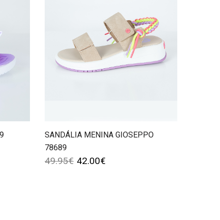
9
SANDÁLIA MENINA GIOSEPPO
78689
49.95
€
42.00
€