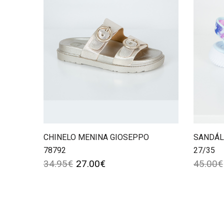
CHINELO MENINA GIOSEPPO
SANDÁL
78792
27/35
34.95
€
27.00
€
45.00
€