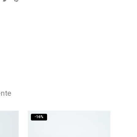
ente
-
16
%