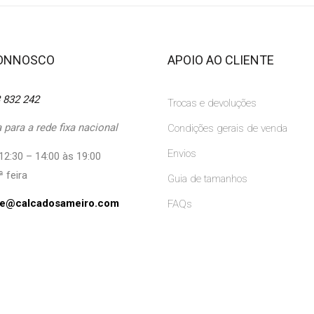
CONNOSCO
APOIO AO CLIENTE
 832 242
Trocas e devoluções
para a rede fixa nacional
Condições gerais de venda
Envios
12:30 – 14:00 às 19:00
ª feira
Guia de tamanhos
ine@calcadosameiro.com
FAQs