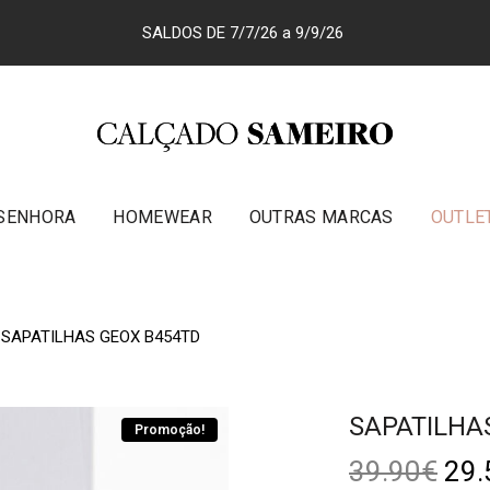
SALDOS DE 7/7/26 a 9/9/26
SENHORA
HOMEWEAR
OUTRAS MARCAS
OUTLE
SAPATILHAS GEOX B454TD
SAPATILHA
Promoção!
39.90
€
29.