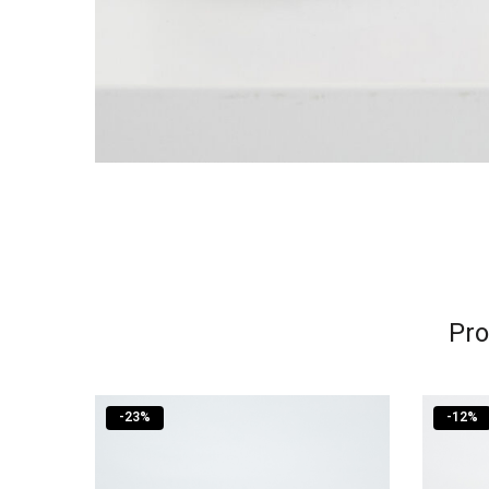
Pro
-
23
%
-
12
%