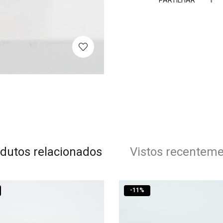
PARTILHAR
dutos relacionados
Vistos recentem
-
11
%