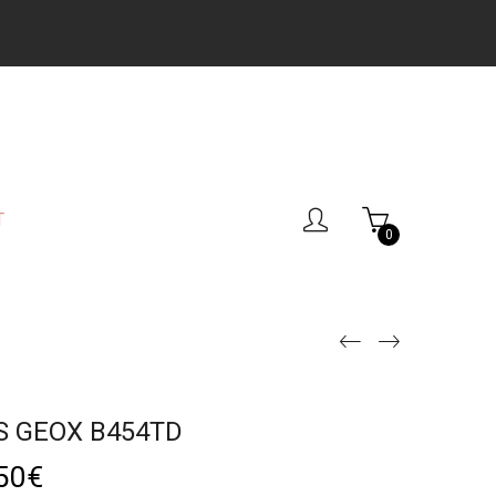
T
0
S GEOX B454TD
50
€