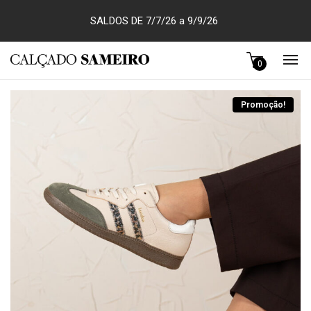
SALDOS DE 7/7/26 a 9/9/26
0
Promoção!