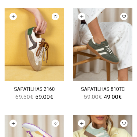
Ver opções
Ver opções
SAPATILHAS 2160
SAPATILHAS 810TC
69.50
€
59.00
€
59.00
€
49.00
€
Ver opções
Ver opções