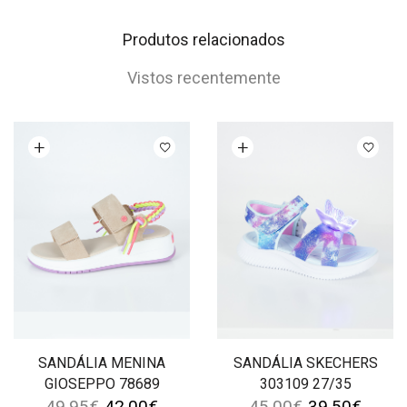
Produtos relacionados
Vistos recentemente
Ver opções
Ver opções
SANDÁLIA MENINA
SANDÁLIA SKECHERS
GIOSEPPO 78689
303109 27/35
49.95
€
42.00
€
45.00
€
39.50
€