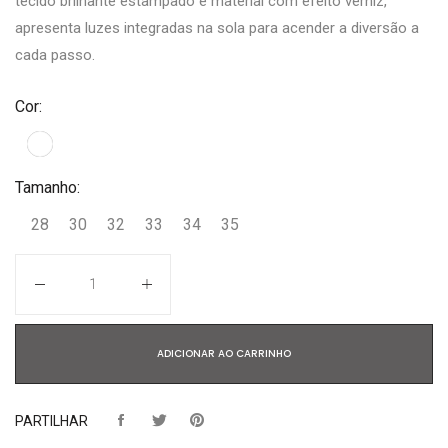
tecido brilhante estampado e material com efeito verniz,
apresenta luzes integradas na sola para acender a diversão a
cada passo.
Cor:
Tamanho:
28
30
32
33
34
35
Quantidade
ADICIONAR AO CARRINHO
PARTILHAR