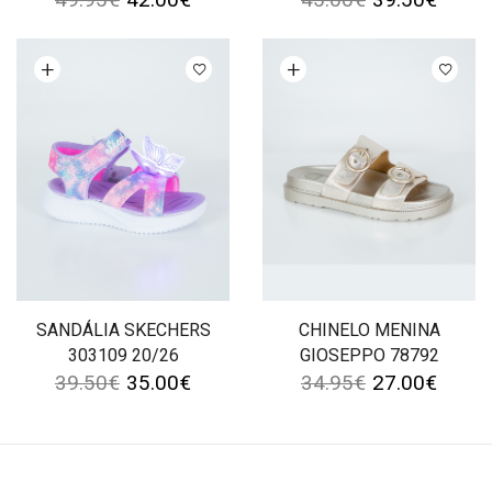
Ver opções
Ver opções
SANDÁLIA SKECHERS
CHINELO MENINA
303109 20/26
GIOSEPPO 78792
39.50
€
35.00
€
34.95
€
27.00
€