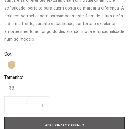
subtis e as diferentes texturas criam um visual dinâmico e
sofisticado, perfeito para quem gosta de marcar a diferença. A
sola em borracha, com aproximadamente 4 cm de altura atrás
e 3 cm à frente, garante estabilidade, conforto e excelente
amortecimento ao longo do dia, aliando moda e funcionalidade
num só modelo.
Cor:
Tamanho:
38
Quantidade
ADICIONAR AO CARRINHO