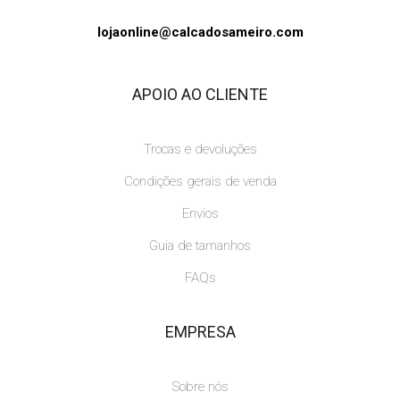
lojaonline@calcadosameiro.com
APOIO AO CLIENTE
Trocas e devoluções
Condições gerais de venda
Envios
Guia de tamanhos
FAQs
EMPRESA
Sobre nós