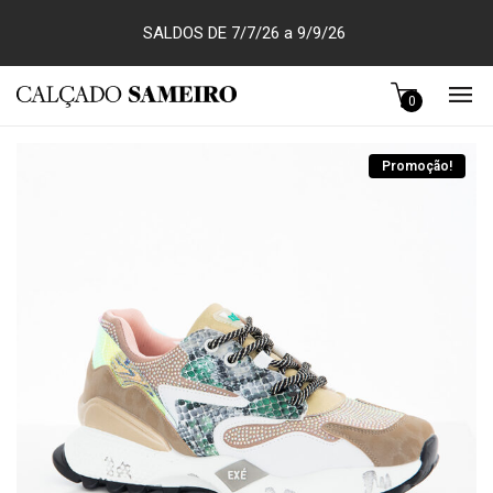
SALDOS DE 7/7/26 a 9/9/26
0
Promoção!