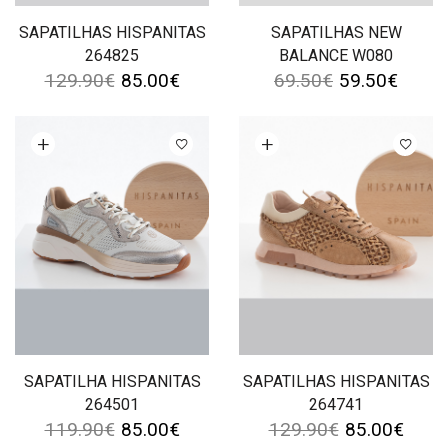
SAPATILHAS HISPANITAS
SAPATILHAS NEW
264825
BALANCE W080
129.90
€
85.00
€
69.50
€
59.50
€
Ver opções
Ver opções
SAPATILHA HISPANITAS
SAPATILHAS HISPANITAS
264501
264741
119.90
€
85.00
€
129.90
€
85.00
€