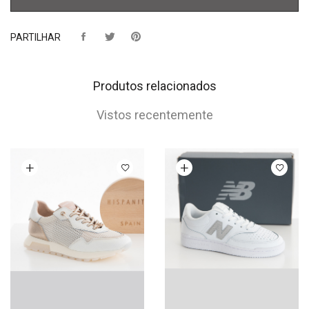
PARTILHAR
Produtos relacionados
Vistos recentemente
Ver opções
Ver opções