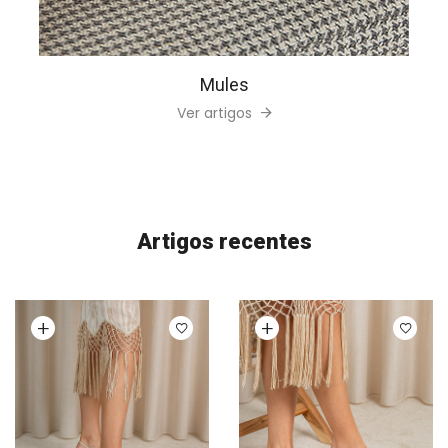
Mules
Ver artigos
Artigos recentes
Ver opções
Ver opções