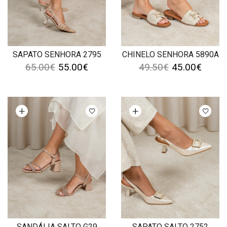
SAPATO SENHORA 2795
CHINELO SENHORA 5890A
65.00
€
55.00
€
49.50
€
45.00
€
Ver opções
Ver opções
SANDÁLIA SALTO G29
SAPATO SALTO 2752