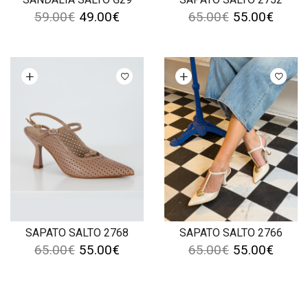
59.00
€
49.00
€
65.00
€
55.00
€
Ver opções
Ver opções
SAPATO SALTO 2768
SAPATO SALTO 2766
65.00
€
55.00
€
65.00
€
55.00
€