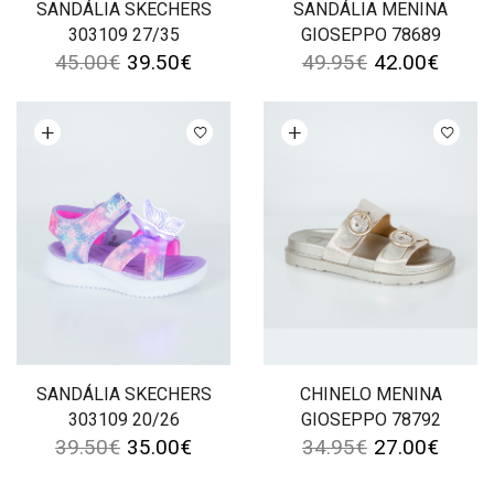
SANDÁLIA SKECHERS
SANDÁLIA MENINA
303109 27/35
GIOSEPPO 78689
45.00
€
39.50
€
49.95
€
42.00
€
Ver opções
Ver opções
SANDÁLIA SKECHERS
CHINELO MENINA
303109 20/26
GIOSEPPO 78792
39.50
€
35.00
€
34.95
€
27.00
€