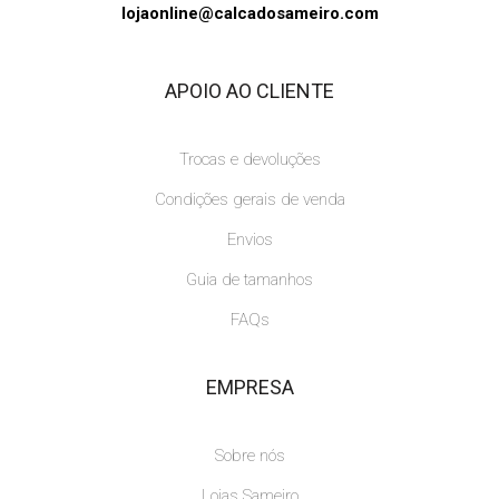
lojaonline@calcadosameiro.com
APOIO AO CLIENTE
Trocas e devoluções
Condições gerais de venda
Envios
Guia de tamanhos
FAQs
EMPRESA
Sobre nós
Lojas Sameiro