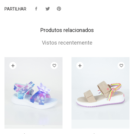
PARTILHAR
Produtos relacionados
Vistos recentemente
Ver opções
Ver opções