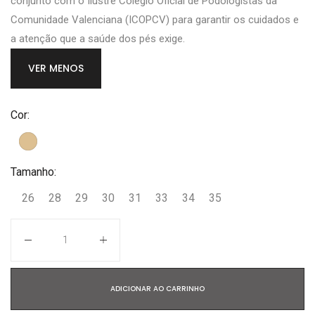
conjunto com o Ilustre Colégio Oficial de Podologistas da
Comunidade Valenciana (ICOPCV) para garantir os cuidados e
a atenção que a saúde dos pés exige.
VER MENOS
Cor:
Tamanho:
26
28
29
30
31
33
34
35
Quantidade
ADICIONAR AO CARRINHO