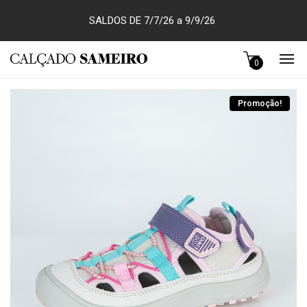
SALDOS DE 7/7/26 a 9/9/26
0
Promoção!