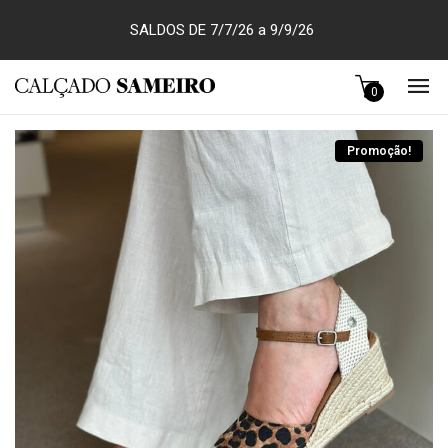
SALDOS DE 7/7/26 a 9/9/26
0
Promoção!