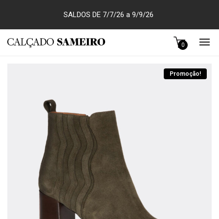
SALDOS DE 7/7/26 a 9/9/26
0
Promoção!