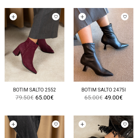
Ver opções
Ver opções
BOTIM SALTO 2552
BOTIM SALTO 2475I
79.50
€
65.00
€
65.00
€
49.00
€
Ver opções
Ver opções