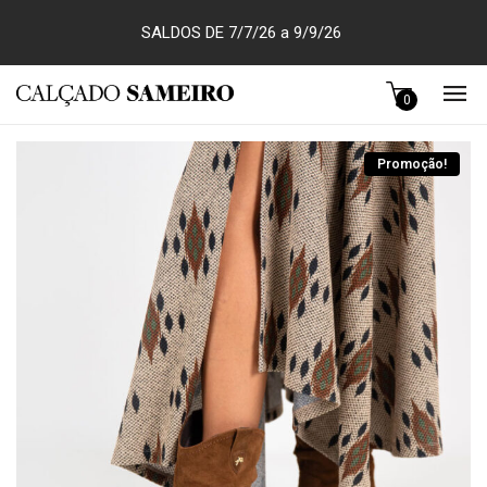
SALDOS DE 7/7/26 a 9/9/26
0
Promoção!