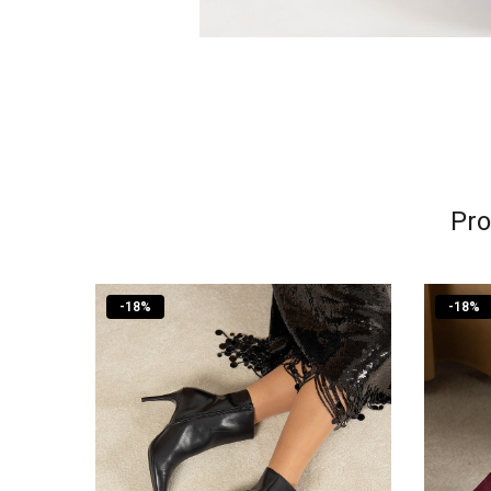
Pro
-
18
%
-
18
%