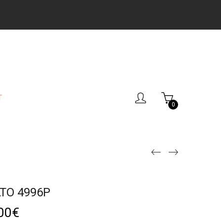
T
0
TO 4996P
00
€