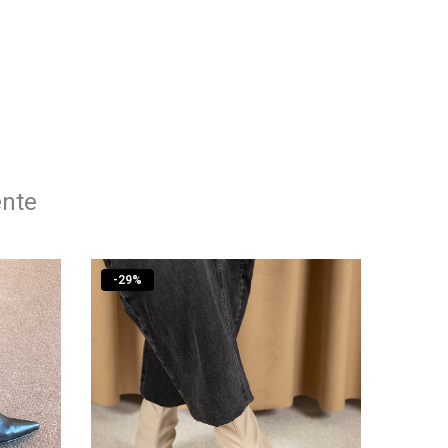
ente
-
29
%