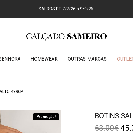
SALDOS DE 7/7/26 a 9/9/26
SENHORA
HOMEWEAR
OUTRAS MARCAS
OUTLE
ALTO 4996P
BOTINS SAL
Promoção!
63.00
€
45.