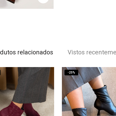
dutos relacionados
Vistos recentem
-
25
%