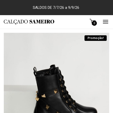
SALDOS DE 7/7/26 a 9/9/26
0
Promoção!