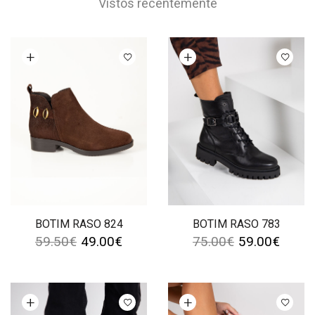
Vistos recentemente
Ver opções
Ver opções
BOTIM RASO 824
BOTIM RASO 783
59.50
€
49.00
€
75.00
€
59.00
€
Ver opções
Ver opções