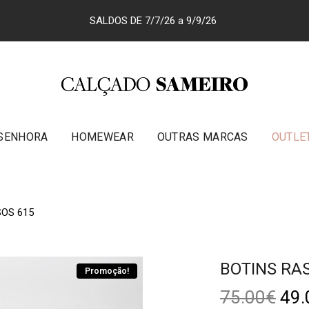
SALDOS DE 7/7/26 a 9/9/26
SENHORA
HOMEWEAR
OUTRAS MARCAS
OUTLE
SOS 615
BOTINS RA
Promoção!
75.00
€
49.