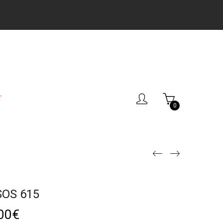
T
0
SOS 615
00
€