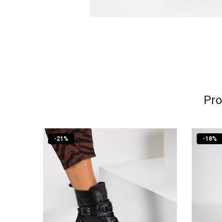
Pro
-
21
%
-
18
%