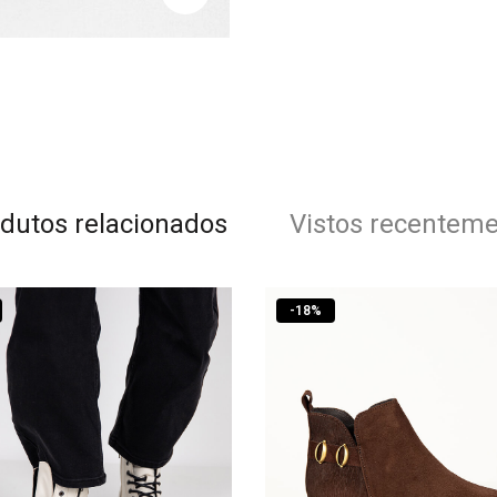
dutos relacionados
Vistos recentem
-
18
%