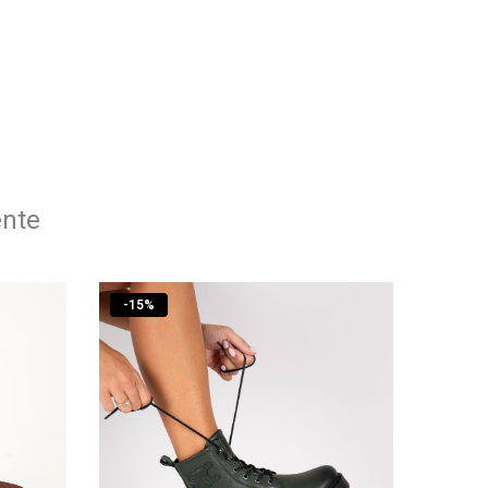
ente
-
15
%