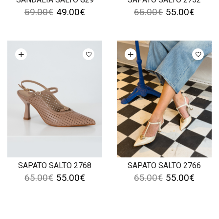
59.00
€
49.00
€
65.00
€
55.00
€
Ver opções
Ver opções
SAPATO SALTO 2768
SAPATO SALTO 2766
65.00
€
55.00
€
65.00
€
55.00
€