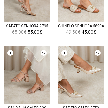
SAPATO SENHORA 2795
CHINELO SENHORA 5890A
65.00
€
55.00
€
49.50
€
45.00
€
Ver opções
Ver opções
SANDÁLIA SALTO G29
SAPATO SALTO 2752