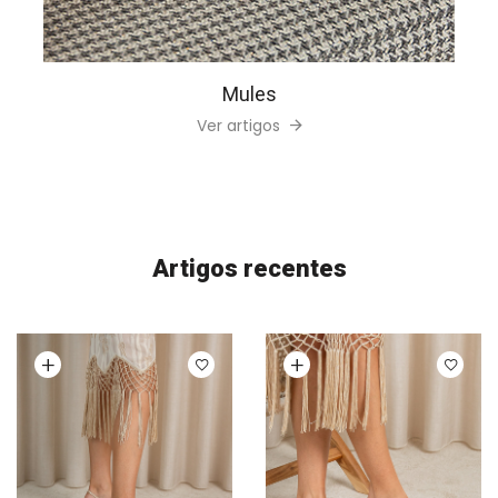
Mules
Ver artigos
Artigos recentes
Ver opções
Ver opções