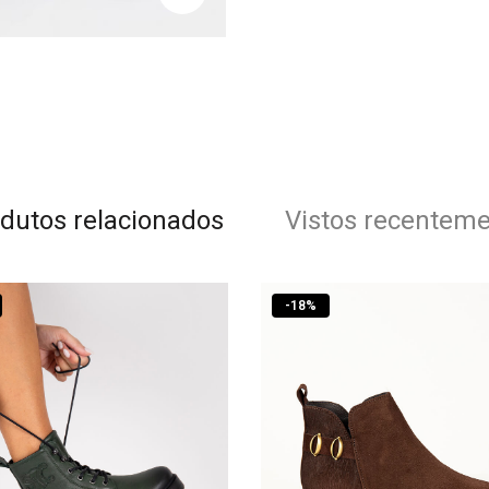
dutos relacionados
Vistos recentem
-
18
%