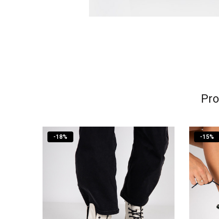
Pro
-
18
%
-
15
%