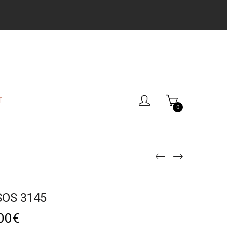
T
0
SOS 3145
00
€