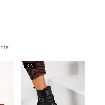
ente
-
21
%