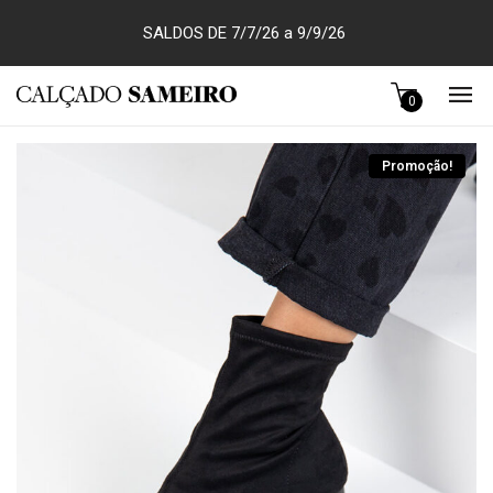
SALDOS DE 7/7/26 a 9/9/26
0
Promoção!