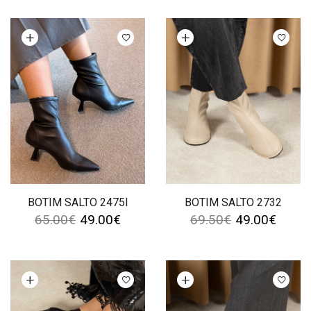
Ver opções
Ver opções
BOTIM SALTO 2475I
BOTIM SALTO 2732
65.00
€
49.00
€
69.50
€
49.00
€
Ver opções
Ver opções