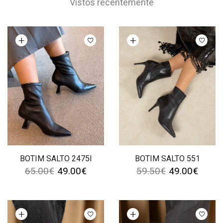
Vistos recentemente
Ver opções
Ver opções
BOTIM SALTO 2475I
BOTIM SALTO 551
65.00
€
49.00
€
59.50
€
49.00
€
Ver opções
Ver opções