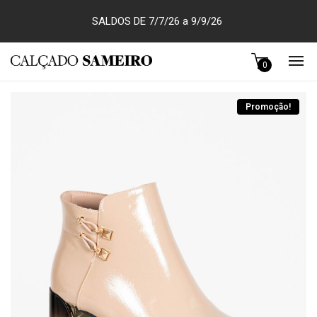
SALDOS DE 7/7/26 a 9/9/26
0
Promoção!