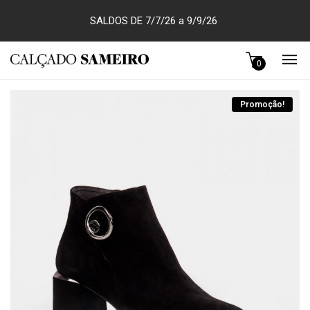
SALDOS DE 7/7/26 a 9/9/26
0
Promoção!