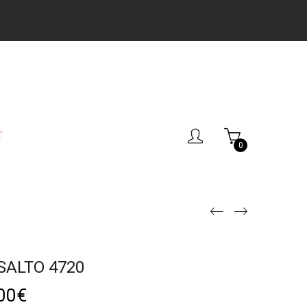
T
0
SALTO 4720
00
€