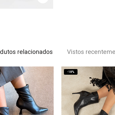
dutos relacionados
Vistos recentem
-
18
%