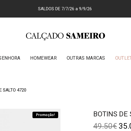
SALDOS DE 7/7/26 a 9/9/26
SENHORA
HOMEWEAR
OUTRAS MARCAS
OUTLE
E SALTO 4720
BOTINS DE 
Promoção!
49.50
€
35.