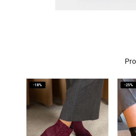
Pro
-
18
%
-
25
%