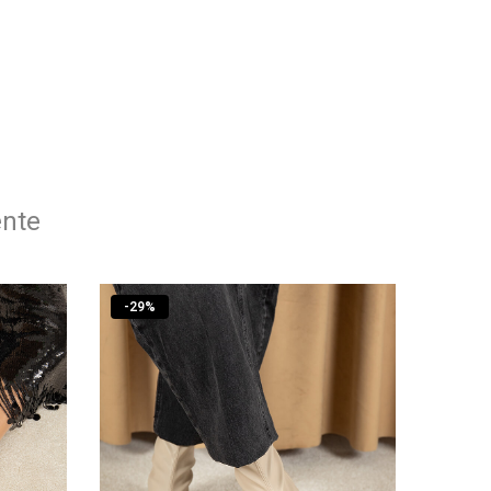
ente
-
29
%