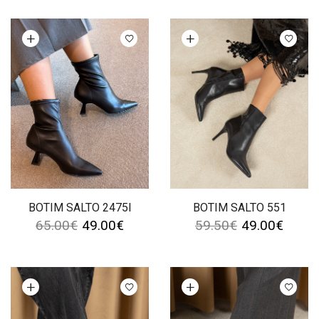
Ver opções
Ver opções
BOTIM SALTO 2475I
BOTIM SALTO 551
65.00
€
49.00
€
59.50
€
49.00
€
Ver opções
Ver opções