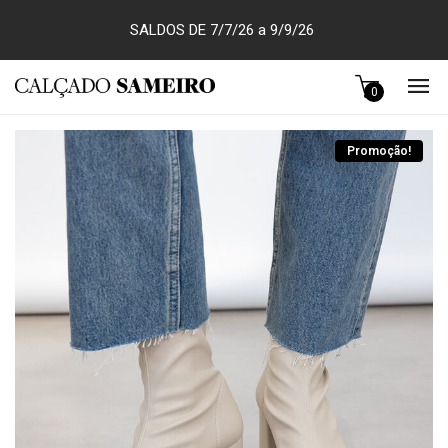
SALDOS DE 7/7/26 a 9/9/26
0
Promoção!