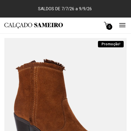
SALDOS DE 7/7/26 a 9/9/26
0
Promoção!