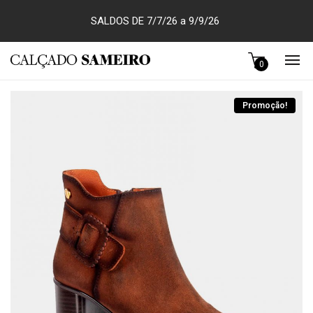
SALDOS DE 7/7/26 a 9/9/26
0
Promoção!