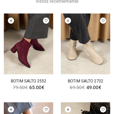
Vistos recentemente
Ver opções
Ver opções
BOTIM SALTO 2552
BOTIM SALTO 2732
79.50
€
65.00
€
69.50
€
49.00
€
Ver opções
Ver opções