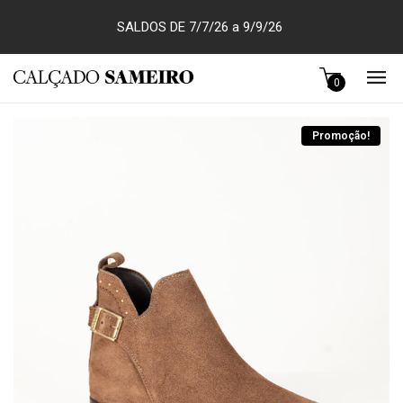
SALDOS DE 7/7/26 a 9/9/26
0
Promoção!