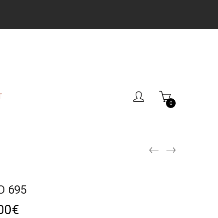
T
0
O 695
00
€