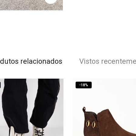
dutos relacionados
Vistos recentem
-
18
%