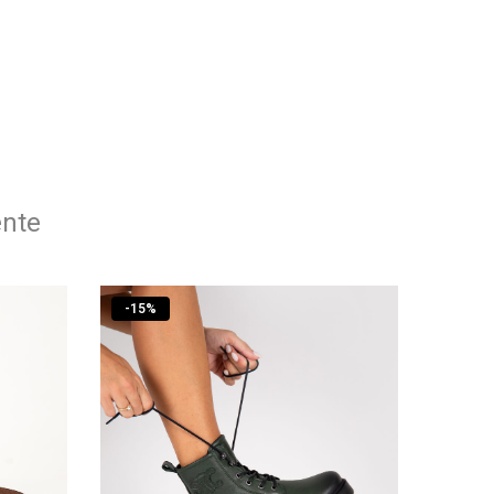
ente
-
15
%