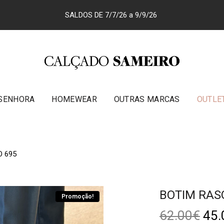
SALDOS DE 7/7/26 a 9/9/26
SENHORA
HOMEWEAR
OUTRAS MARCAS
OUTLE
O 695
BOTIM RAS
Promoção!
62.00
€
45.