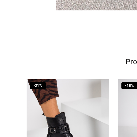
Pro
-
21
%
-
18
%