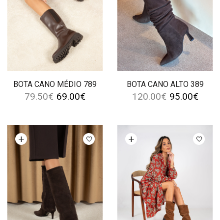
BOTA CANO MÉDIO 789
BOTA CANO ALTO 389
79.50
€
69.00
€
120.00
€
95.00
€
Ver opções
Ver opções