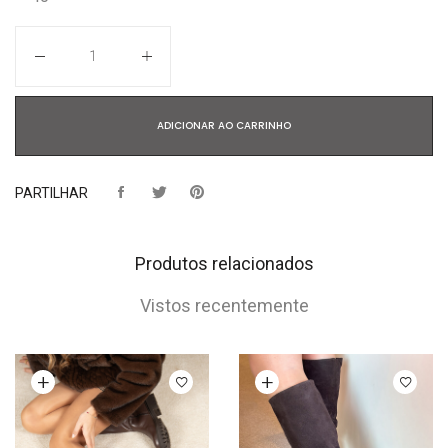
Quantidade
ADICIONAR AO CARRINHO
PARTILHAR
Produtos relacionados
Vistos recentemente
Ver opções
Ver opções