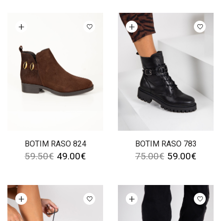
Ver opções
Ver opções
BOTIM RASO 824
BOTIM RASO 783
59.50
€
49.00
€
75.00
€
59.00
€
Ver opções
Ver opções