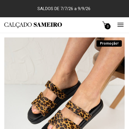
SALDOS DE 7/7/26 a 9/9/26
0
Promoção!