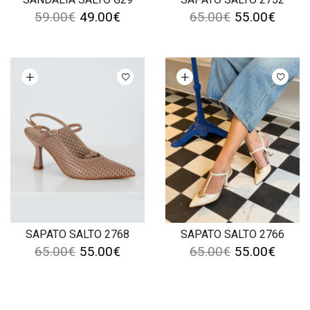
59.00
€
49.00
€
65.00
€
55.00
€
Ver opções
Ver opções
SAPATO SALTO 2768
SAPATO SALTO 2766
65.00
€
55.00
€
65.00
€
55.00
€