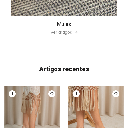
Mules
Ver artigos
Artigos recentes
Ver opções
Ver opções