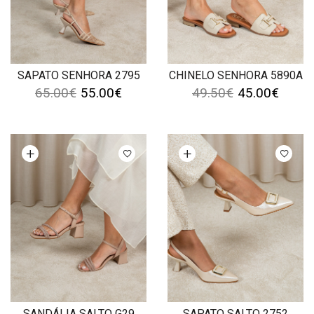
SAPATO SENHORA 2795
CHINELO SENHORA 5890A
65.00
€
55.00
€
49.50
€
45.00
€
Ver opções
Ver opções
SANDÁLIA SALTO G29
SAPATO SALTO 2752