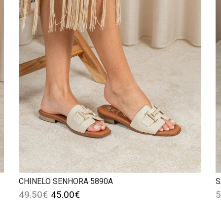
CHINELO SENHORA 5890A
S
49.50
€
45.00
€
5