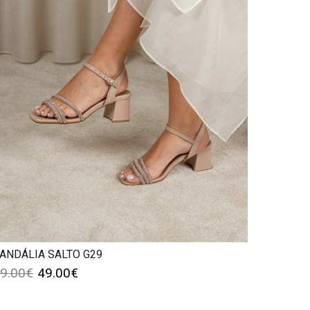
ANDÁLIA SALTO G29
9.00
€
49.00
€