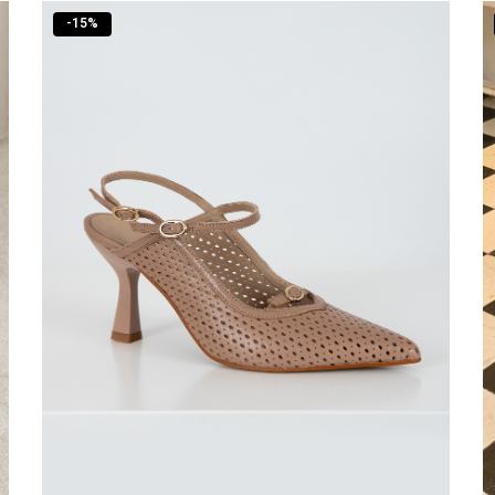
-
15
%