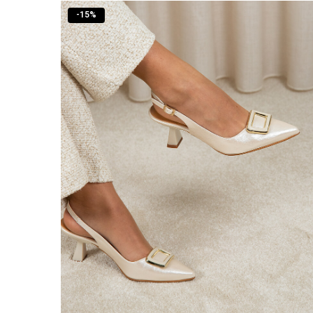
-
15
%