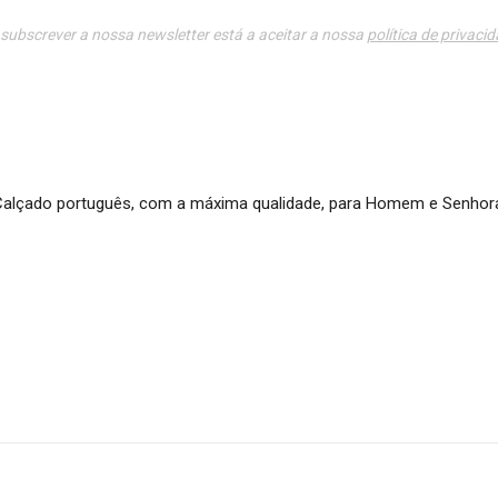
subscrever a nossa newsletter está a aceitar a nossa
política de privaci
alçado português, com a máxima qualidade, para Homem e Senhor