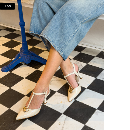
-
15
%